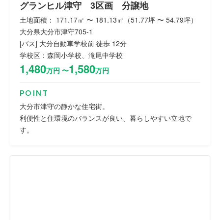
グランヒル津守 3区画 分譲地
土地面積： 171.17㎡ 〜 181.13㎡（51.77坪 〜 54.79坪）
大分県大分市津守705-1
[バス] 大分自動車学校前 徒歩 12分
学校区：森岡小学校、滝尾中学校
1,480
1,580
万円 〜
万円
POINT
大分市津守の静かな住宅街。
利便性と住環境のバランスが良い、暮らしやすい立地で
す。