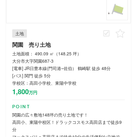
土地
関園 売り土地
土地面積： 490.09 ㎡（148.25 坪）
大分市大字関園687-3
[電車] JR日豊本線(門司港~佐伯） 鶴崎駅 徒歩 48分
[バス] 関門 徒歩 5分
学校区：高田小学校、東陽中学校
1,800
万円
POINT
関園の広々敷地148坪の売り土地です！
高田小、東陽中校区！ドラックコスモス高田店まで徒歩9
分
マックスバリュ高田店まで徒歩10分の生活便利な立地で