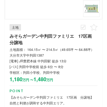
土地
みそらガーデン中判田ファミリエ 17区画
分譲地
土地面積： 164.15㎡ 〜 214.5㎡（49.65坪 〜 64.88坪）
大分市大字中判田1387
[電車] JR豊肥本線 中判田駅 徒歩 13分
[バス] 判田中学校前 徒歩 6分 〜 8分
学校区：判田小学校、判田中学校
1,180
1,480
万円 〜
万円
POINT
【みそらガーデン中判田ファミリエ 17区画 分譲地】
自然と利便が調和する中判田エリア。