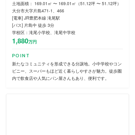
土地面積： 169.01㎡ 〜 169.01㎡（51.12坪 〜 51.12坪）
大分市大字片島471-1、466
[電車] JR豊肥本線 滝尾駅
[バス] 片島中 徒歩 3分
学校区：滝尾小学校、滝尾中学校
1,880
万円
POINT
新たなコミュニティを形成できる分譲地。小中学校やコン
ビニー、スーパーもほど近く暮らしやすさが魅力。徒歩圏
内で飲食店や人気にパン屋さんもあり、便利です。