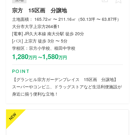
宗方 15区画 分譲地
土地面積： 165.72㎡ 〜 211.16㎡（50.13坪 〜 63.87坪）
大分市大字上宗方264番1
[電車] JR久大本線 南大分駅 徒歩 20分
[バス] 上宗方 徒歩 3分 〜 5分
学校区：宗方小学校、稙田中学校
1,280
1,580
万円 〜
万円
POINT
【グランヒル宗方ガーデンプレイス 15区画 分譲地】
スーパーやコンビニ、ドラッグストアなど生活利便施設が
身近に揃う便利な立地！