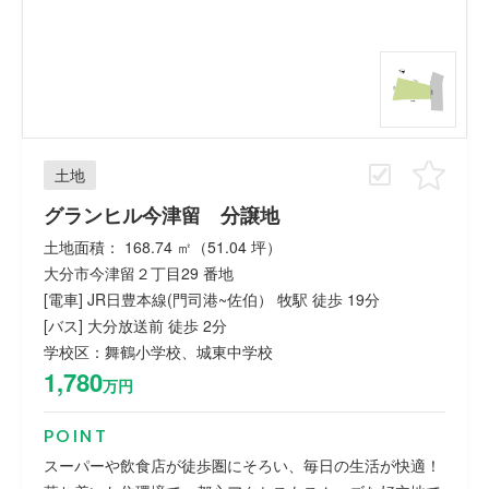
土地
グランヒル今津留 分譲地
土地面積： 168.74 ㎡（51.04 坪）
大分市今津留２丁目29 番地
[電車] JR日豊本線(門司港~佐伯） 牧駅 徒歩 19分
[バス] 大分放送前 徒歩 2分
学校区：舞鶴小学校、城東中学校
1,780
万円
POINT
スーパーや飲食店が徒歩圏にそろい、毎日の生活が快適！