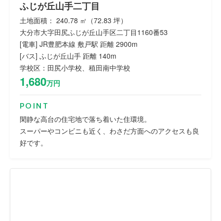
ふじが丘山手二丁目
土地面積： 240.78 ㎡（72.83 坪）
大分市大字田尻ふじが丘山手区二丁目1160番53
[電車] JR豊肥本線 敷戸駅 距離 2900m
[バス] ふじが丘山手 距離 140m
学校区：田尻小学校、稙田南中学校
1,680
万円
POINT
閑静な高台の住宅地で落ち着いた住環境。
スーパーやコンビニも近く、わさだ方面へのアクセスも良
好です。