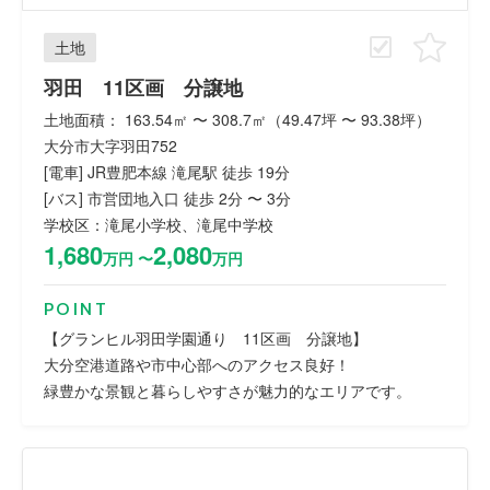
土地
羽田 11区画 分譲地
土地面積： 163.54㎡ 〜 308.7㎡（49.47坪 〜 93.38坪）
大分市大字羽田752
[電車] JR豊肥本線 滝尾駅 徒歩 19分
[バス] 市営団地入口 徒歩 2分 〜 3分
学校区：滝尾小学校、滝尾中学校
1,680
2,080
万円 〜
万円
POINT
【グランヒル羽田学園通り 11区画 分譲地】
大分空港道路や市中心部へのアクセス良好！
緑豊かな景観と暮らしやすさが魅力的なエリアです。