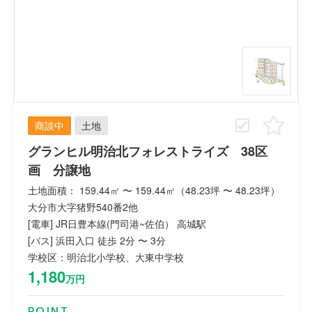
商談中
土地
グランヒル明治北フォレストライズ 38区
画 分譲地
土地面積： 159.44㎡ 〜 159.44㎡（48.23坪 〜 48.23坪）
大分市大字猪野540番2他
[電車] JR日豊本線(門司港~佐伯） 高城駅
[バス] 浜田入口 徒歩 2分 〜 3分
学校区：明治北小学校、大東中学校
1,180
万円
POINT