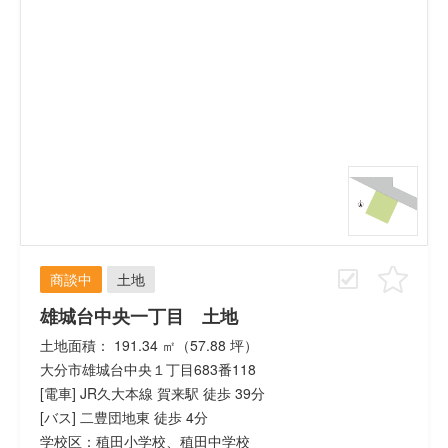
商談中
土地
雄城台中央一丁目 土地
土地面積： 191.34 ㎡（57.88 坪）
大分市雄城台中央１丁目683番118
[電車] JR久大本線 賀来駅 徒歩 39分
[バス] 二豊団地東 徒歩 4分
学校区：稙田小学校、稙田中学校