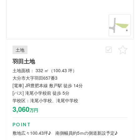
土地
羽田土地
土地面積： 332 ㎡（100.43 坪）
大分市大字羽田657番3
[電車] JR豊肥本線 敷戸駅 徒歩 14分
[バス] 滝尾小学校前 徒歩 5分
学校区：滝尾小学校、滝尾中学校
3,060
万円
POINT
敷地広々100.43坪♪ 南側幅員約5ｍの側道新設予定♪