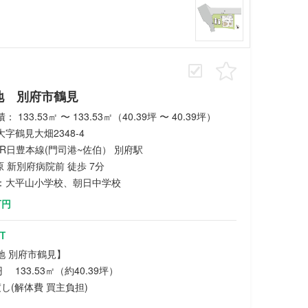
地 別府市鶴見
 133.53㎡ 〜 133.53㎡（40.39坪 〜 40.39坪）
字鶴見大畑2348-4
 JR日豊本線(門司港~佐伯） 別府駅
 原 新別府病院前 徒歩 7分
：大平山小学校、朝日中学校
万円
T
地 別府市鶴見】
円 133.53㎡（約40.39坪）
し(解体費 買主負担)