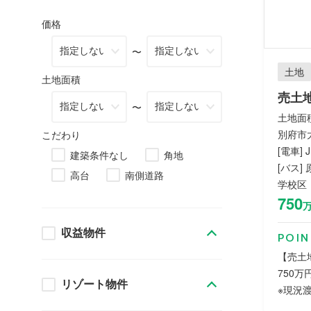
価格
〜
土地
土地面積
売土
〜
土地面積：
別府市大
こだわり
[電車]
建築条件なし
角地
[バス]
高台
南側道路
学校区
750
収益物件
POIN
【売土
750万
リゾート物件
※現況渡