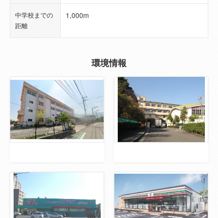
国土法届出
--
中学校までの
1,000m
距離
建ぺい率
80％
容積率
400％
環境情報
管理形態
--
管理方式
--
マンション管
--
理会社
取引態様
一般媒介
現況
賃貸中
総戸数
30戸