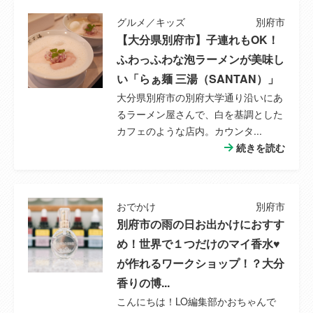
距離
グルメ／キッズ
別府市
【大分県別府市】子連れもOK！
特徴設備
Ｂ・Ｔ別、室内洗濯機置場、エレベーター
ふわっふわな泡ラーメンが美味し
い「らぁ麺 三湯（SANTAN）」
備考
--
大分県別府市の別府大学通り沿いにあ
その他制限事
--
るラーメン屋さんで、白を基調とした
項
カフェのような店内。カウンタ...
続きを読む
情報公開日
2025年01月06日
情報更新日
2026年07月27日
おでかけ
別府市
別府市の雨の日お出かけにおすす
次回更新予定
2026年08月09日
め！世界で１つだけのマイ香水♥
日
が作れるワークショップ！？大分
取引条件の有
2026年08月09日
香りの博...
効期限
こんにちは！LO編集部かおちゃんで