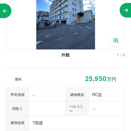
外観
1
/
6
25,950
万円
価格
--
RC造
専有面積
建物構造
バルコニ
--
間取り
ー
7階建
建物規模