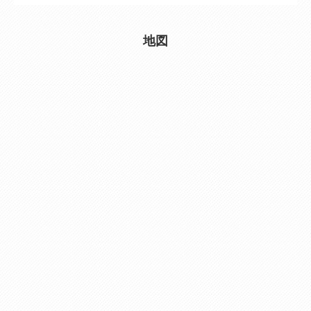
交通
[電車] JR日豊本線(門司港~佐伯） 別府大学
駅 徒歩 24分
地図
[バス] 石垣東8丁目 徒歩 4分
交通の利便
--
専有面積
--
バルコニー
--
土地面積
1000.1㎡ （302.53坪）
間取り
--
建物構造
RC造
築年月（築年
1985年06月(築41年)
数）
建物規模（階
7階建