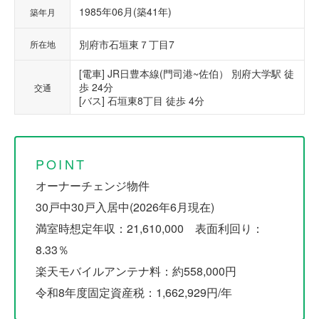
1985年06月(築41年)
築年月
別府市石垣東７丁目7
所在地
[電車] JR日豊本線(門司港~佐伯） 別府大学駅 徒
歩 24分
交通
[バス] 石垣東8丁目 徒歩 4分
POINT
オーナーチェンジ物件
30戸中30戸入居中(2026年6月現在)
満室時想定年収：21,610,000 表面利回り：
8.33％
楽天モバイルアンテナ料：約558,000円
令和8年度固定資産税：1,662,929円/年