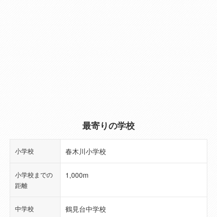
数）
管理費
--
修繕積立金
--
駐車場
有 5,500円/月
バイク置場
--
最寄りの学校
駐輪場
--
共有施設等の
--
小学校
春木川小学校
負担金
小学校までの
1,000m
用途地域
商業地域
距離
土地権利
所有権
中学校
鶴見台中学校