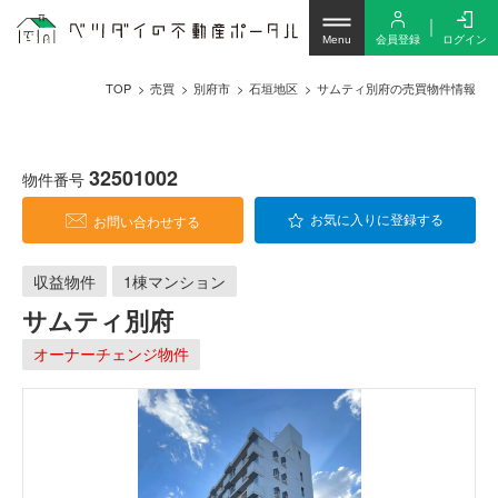
会員登録
ログイン
Menu
TOP
売買
別府市
石垣地区
サムティ別府の売買物件情報
32501002
物件番号
お問い合わせする
お気に入りに登録する
収益物件
1棟マンション
サムティ別府
オーナーチェンジ物件