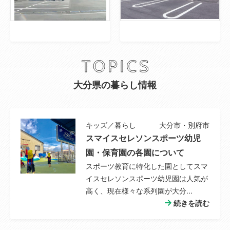
主要採光面
東
引き渡し可能
即時
年月
ランニングコ
※備考欄のご確認もお願いします。
大分県の暮らし情報
スト
その他一時金
--
キッズ／暮らし
大分市・別府市
スマイスセレソンスポーツ幼児
小学校
春木川小学校
園・保育園の各園について
小学校までの
1,000m
スポーツ教育に特化した園としてスマ
距離
イスセレソンスポーツ幼児園は人気が
高く、現在様々な系列園が大分...
中学校
鶴見台中学校
続きを読む
中学校までの
1,000m