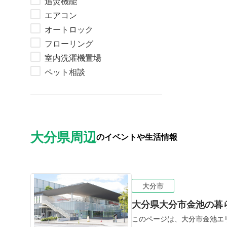
追焚機能
エアコン
オートロック
フローリング
室内洗濯機置場
ペット相談
大分県周辺
のイベントや生活情報
大分市
大分県大分市金池の暮
このページは、大分市金池エ