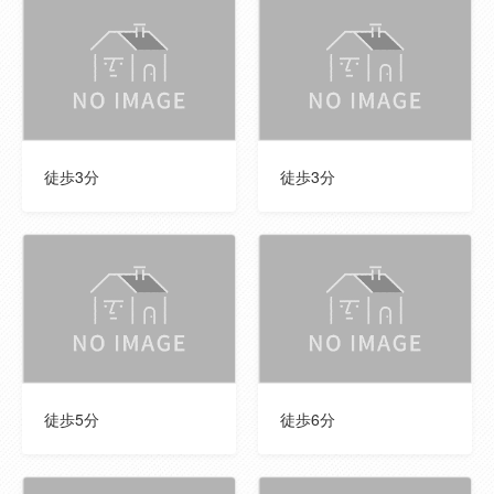
共有施設等の
--
負担金
用途地域
商業地域
土地権利
所有権
徒歩3分
徒歩3分
国土法届出
--
建ぺい率
80％
容積率
400％
地目
宅地
管理形態
全部委託
徒歩5分
徒歩6分
管理方式
--