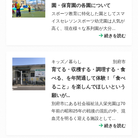
項
園・保育園の各園について
スポーツ教育に特化した園としてスマ
情報公開日
2025年08月22日
イスセレソンスポーツ幼児園は人気が
高く、現在様々な系列園が大分...
情報更新日
2026年08月01日
続きを読む
次回更新予定
2026年08月14日
日
キッズ／暮らし
別府市
育てる・収穫する・調理する・食
取引条件の有
2026年08月14日
べる、を年間通して体験！「食べ
効期限
ること」を楽しんでほしいという
願いが...
別府市にある社会福祉法人栄光園は70
年前の昭和25年の戦後の混乱の中、混
血児を明るく迎える施設として...
続きを読む