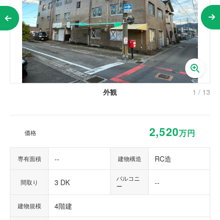
外観
1
/
13
2,520
万円
価格
--
RC造
専有面積
建物構造
バルコニ
3 DK
--
間取り
ー
4階建
建物規模