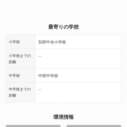
物件面積
197.88㎡（59.85坪）
（3F）
築年月（築年
1972年04月(築54年)
最寄りの学校
数）
小学校
別府中央小学校
建物規模（階
4階建
数）
小学校までの
--
距離
管理費
--
中学校
中部中学校
修繕積立金
--
中学校までの
--
駐車場
空無
距離
バイク置場
無
環境情報
駐輪場
無