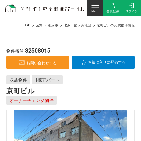
会員登録
ログイン
Menu
TOP
売買
別府市
北浜・的ヶ浜地区
京町ビルの売買物件情報
32508015
物件番号
お問い合わせする
お気に入りに登録する
収益物件
1棟アパート
京町ビル
オーナーチェンジ物件