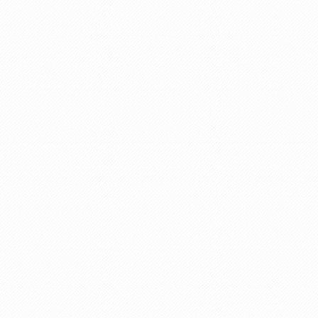
天満通りバス停まで徒歩3分
交通の利便
専有面積
--
バルコニー
--
土地面積
330.57㎡ （99.99坪）
間取り
3 DK
建物構造
RC造
物件面積
200.22㎡（60.56坪）
（1F）
物件面積
200.22㎡（60.56坪）
（2F）