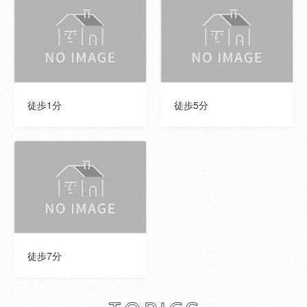
マンション管
--
理会社
取引態様
専任媒介
現況
賃貸中
徒歩1分
徒歩5分
総戸数
6戸
主要採光面
--
引き渡し可能
相談
年月
ランニングコ
※備考欄のご確認もお願いします。
徒歩7分
スト
その他一時金
--