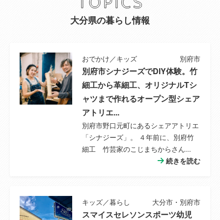
小学校
別府中央小学校
大分県の暮らし情報
小学校までの
--
距離
おでかけ／キッズ
別府市
別府市シナジーズでDIY体験。竹
中学校
中部中学校
細工から革細工、オリジナルTシ
ャツまで作れるオープン型シェア
中学校までの
--
距離
アトリエ...
別府市野口元町にあるシェアアトリエ
都市計画
市街化区域
「シナジーズ」。 ４年前に、別府竹
細工 竹芸家のこじまちからさん...
特徴設備
Ｂ・Ｔ別、シャワー、室内洗濯機置場、給
続きを読む
湯、プロパンガス
備考
--
キッズ／暮らし
大分市・別府市
スマイスセレソンスポーツ幼児
その他制限事
--