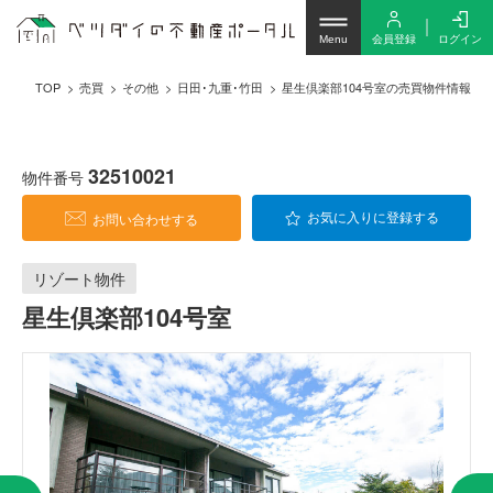
会員登録
ログイン
Menu
TOP
売買
その他
日田･九重･竹田
星生倶楽部104号室の売買物件情報
32510021
物件番号
お問い合わせする
お気に入りに登録する
リゾート物件
星生倶楽部104号室