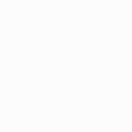
間取り
2 DK
建物構造
RC造
駐車場
有 30台
物件面積
50.58㎡（15.30坪）
（1F）
物件面積
49.96㎡（15.11坪）
（2F）
物件面積
--
（3F）
建物規模（階
2階建
数）