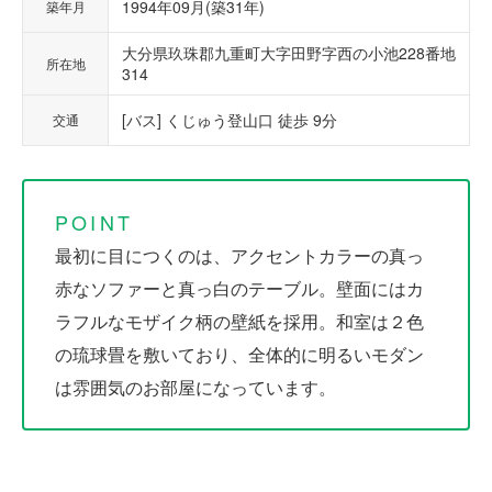
1994年09月(築31年)
築年月
大分県玖珠郡九重町大字田野字西の小池228番地
所在地
314
[バス] くじゅう登山口 徒歩 9分
交通
POINT
最初に目につくのは、アクセントカラーの真っ
赤なソファーと真っ白のテーブル。壁面にはカ
ラフルなモザイク柄の壁紙を採用。和室は２色
の琉球畳を敷いており、全体的に明るいモダン
は雰囲気のお部屋になっています。