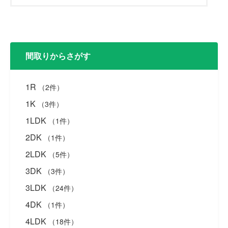
情報更新日
2026年08月01日
次回更新予定
2026年08月14日
間取りからさがす
日
取引条件の有
2026年08月14日
1R
（2件）
効期限
1K
（3件）
1LDK
（1件）
2DK
（1件）
2LDK
（5件）
3DK
（3件）
3LDK
（24件）
4DK
（1件）
4LDK
（18件）