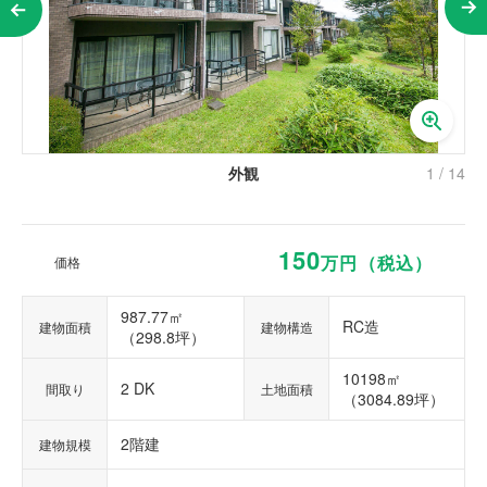
外観
1
/
14
150
万円（税込）
価格
987.77㎡
RC造
建物面積
建物構造
（298.8坪）
10198㎡
2 DK
間取り
土地面積
（3084.89坪）
2階建
建物規模