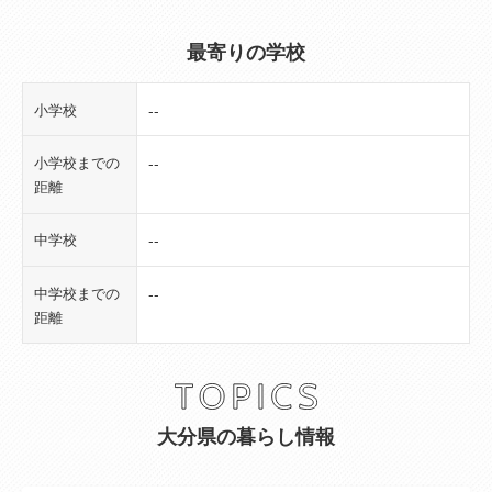
築年月
1994年09月(築31年)
(工事完了予定
最寄りの学校
年月)
小学校
--
現況
完成済
小学校までの
--
引き渡し可能
即時
距離
年月
中学校
--
総区画数
--
中学校までの
--
総戸数
24
距離
販売戸数
1
私道負担面積
--
大分県の暮らし情報
地目
--