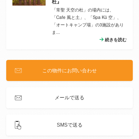
杜』
「常聖 天空の杜」の場内には、
中学校
--
「Cafe 風と土」、「Spa Kū 空」、
「オートキャンプ場」の3施設があり
中学校までの
--
距離
ま...
続きを読む
接道状況
(道路の幅員)
特徴設備
照明器具、プロパンガス、複層ガラス、電
この物件にお問い合わせ
気、上水道、浄化槽、エアコン２台以上、ビ
ルトインエアコン、インターネット対応、火
災警報器（報知機）、ワイドバルコニー
メールで送る
備考
延べ面積：1635.77㎡
会員権の総口数及び今回募集口数：240口/1
口
SMSで送る
総客室数及び1室当たりの口数：24室/10口
会員権の種類：共有持ち分制