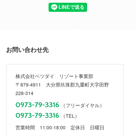
施設の利用開始時期：利用中
施設の利用料金：2名1室：6,600円×15泊、2
名1室：8,800円×21泊
施設の予約調整方法：年間で定めた特別日は
会員の優先予約制（3ヶ月前から1ヶ月前ま
で）
施設の利用の制限：ペット他
お問い合わせ先
1口当たりの年間利用可能日数：36泊
付帯施設：露天風呂、共同浴場（内風呂）、
家族風呂、BBQレストラン
株式会社ベツダイ リゾート事業部
相互利用施設：有り 星生平（C-
〒879-4911 大分県玖珠郡九重町大字田野
4,6,7,8,9,11、A-3、H311）
※会員の優先予約日以外はビジター利用可能
228-314
※非収益物件
0973-79-3316
（フリーダイヤル）
その他制限事
自然公園法/ 平成5年10月18日付（環保第
0973-79-3316
（TEL）
項
10号の122）
営業時間 11:00-18:00 定休日 日曜日
情報公開日
2025年10月25日