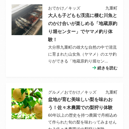
都市計画
--
おでかけ／キッズ
九重町
大人も子どもも渓流に棲む川魚と
主要採光面
--
のかけ合いが楽しめる「地蔵原釣
り堀センター」でヤマメ釣り体
用途地域
指定なし
験！
土地権利
所有権
大分県九重町の雄大な自然の中で清流
に育まれた山女魚（ヤマメ）のエサ釣
国土法届出
--
りができる「地蔵原釣り堀セン...
続きを読む
建ぺい率
--
容積率
--
グルメ／おでかけ／キッズ
九重町
盆地が育む美味しい梨を味わお
取引態様
売主
う！佐々木農園での梨狩り体験
60年以上の歴史を持つ農園で丹精込め
建築確認番号
第95号
て作られた旬の梨を味わってみません
か？佐々木農園での梨狩り体験...