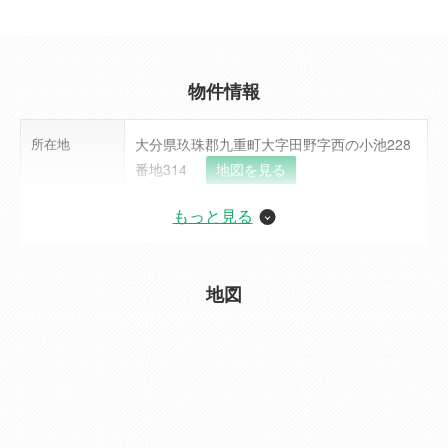
物件情報
所在地
大分県玖珠郡九重町大字田野字西の小池228
番地314
地図を見る
もっと見る
価格
150万円（税込）
ローンシミュレーション
交通
[バス] くじゅう登山口 徒歩 9分
地図
くじゅう登山口バス停まで700ｍ
交通の利便
建物面積
987.77㎡（298.8坪）
土地面積
10198㎡（3084.89坪）