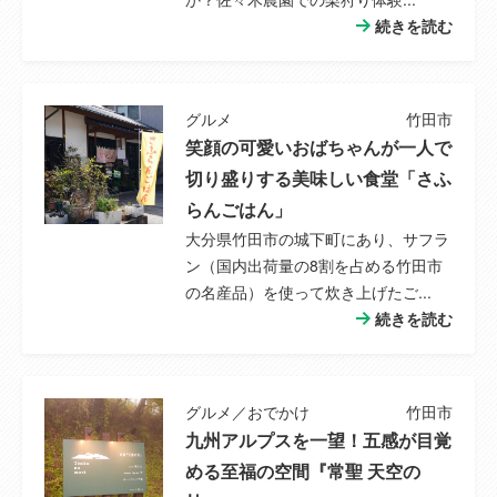
セットバック
--
続きを読む
地勢
--
ランニングコ
管理費（一口あたり） 1600円 /月
グルメ
竹田市
スト
修繕積立金（一口あたり） 1400円 /月
笑顔の可愛いおばちゃんが一人で
星生倶楽部会費 2000円 /月
切り盛りする美味しい食堂「さふ
らんごはん」
その他一時金
--
大分県竹田市の城下町にあり、サフラ
ン（国内出荷量の8割を占める竹田市
共有施設等の
--
の名産品）を使って炊き上げたご...
負担金
続きを読む
小学校
--
グルメ／おでかけ
竹田市
九州アルプスを一望！五感が目覚
小学校までの
--
める至福の空間『常聖 天空の
距離