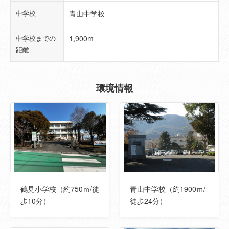
中学校
青山中学校
総区画数
--
中学校までの
1,900m
総戸数
--
距離
販売戸数
--
環境情報
私道負担面積
--
地目
宅地
都市計画
市街化区域
主要採光面
南
鶴見小学校（約750ｍ/徒
青山中学校（約1900ｍ/
用途地域
第２種低層住居専用
歩10分）
徒歩24分）
土地権利
所有権