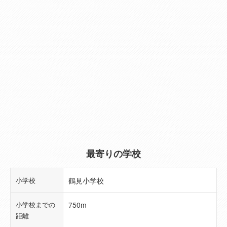
（1F）
物件面積
46.37㎡（14.02坪）
（2F）
物件面積
--
（3F）
建物規模（階
2階建
数）
築年月
2012年05月(築14年)
(工事完了予定
最寄りの学校
年月)
小学校
鶴見小学校
現況
居住中
小学校までの
750m
引き渡し可能
2027年01月予定
距離
年月