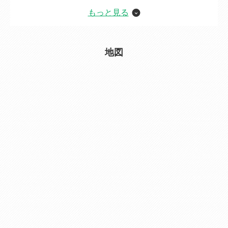
もっと見る
価格
1,980万円
ローンシミュレーション
交通
[電車] JR日豊本線(門司港~佐伯） 別府駅 徒
地図
歩 54分
[バス] 扇山町 徒歩 5分
交通の利便
扇山町バス停まで400ｍ
建物面積
93.57㎡（28.3坪）
土地面積
158.39㎡（47.91坪）
間取り
3 LDK
建物構造
木造
駐車場
有 3台
物件面積
47.2㎡（14.27坪）