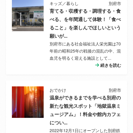
キッズ／暮らし
別府市
ターホン、駐車場３台分、オール電化
育てる・収穫する・調理する・食
備考
引渡し可能時期：令和9年1月以降
べる、を年間通して体験！「食べ
ること」を楽しんでほしいという
その他制限事
宅地造成規制区域
願いが...
項
別府市にある社会福祉法人栄光園は70
年前の昭和25年の戦後の混乱の中、混
情報公開日
2026年04月21日
血児を明るく迎える施設として...
続きを読む
情報更新日
2026年07月30日
次回更新予定
2026年08月12日
日
おでかけ
別府市
温泉ができるまでを学べる別府の
取引条件の有
2026年08月12日
新たな観光スポット「地獄温泉ミ
効期限
ュージアム」！料金や館内カフェ
につい...
2022年12月1日にオープンした別府鉄