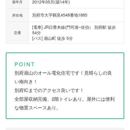
2012年05月(築14年)
築年月
別府市大字鶴見4548番地1885
所在地
[電車] JR日豊本線(門司港~佐伯） 別府駅 徒歩
54分
交通
[バス] 扇山町 徒歩 5分
POINT
別府扇山のオール電化住宅です！見晴らしの良
い南向き！
別府ICまでのアクセス良いです！
全部屋収納完備、2階トイレあり。屋外には便利
な物置スペースあり。