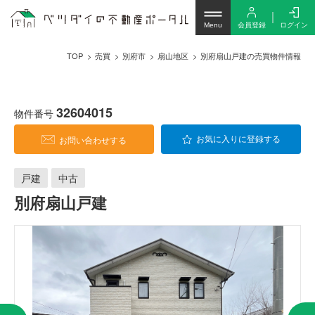
会員登録
ログイン
Menu
TOP
売買
別府市
扇山地区
別府扇山戸建の売買物件情報
32604015
物件番号
お問い合わせする
お気に入りに登録する
戸建
中古
別府扇山戸建