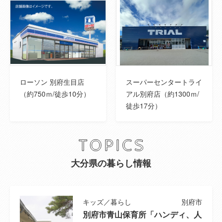
国土法届出
--
建ぺい率
50％
容積率
100％
ローソン 別府生目店
スーパーセンタートライ
取引態様
専任媒介
（約750ｍ/徒歩10分）
アル別府店（約1300ｍ/
徒歩17分）
建築確認番号
--
セットバック
--
地勢
--
大分県の暮らし情報
ランニングコ
※備考欄のご確認もお願いします。
スト
キッズ／暮らし
別府市
別府市青山保育所「ハンディ、人
その他一時金
--