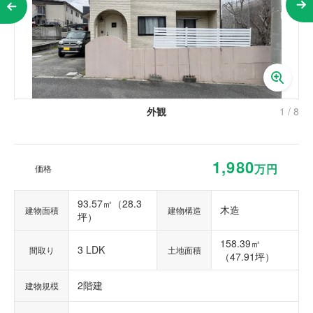
外観
1
/
8
1,980
万円
価格
93.57㎡（28.3
木造
建物面積
建物構造
坪）
158.39㎡
3 LDK
間取り
土地面積
（47.91坪）
2階建
建物規模