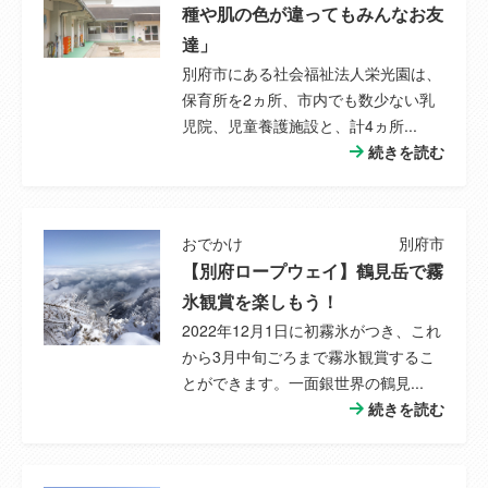
種や肌の色が違ってもみんなお友
小学校
鶴見小学校
達」
別府市にある社会福祉法人栄光園は、
小学校までの
750m
保育所を2ヵ所、市内でも数少ない乳
距離
児院、児童養護施設と、計4ヵ所...
続きを読む
中学校
青山中学校
中学校までの
1,900m
おでかけ
別府市
距離
【別府ロープウェイ】鶴見岳で霧
接道状況
南側公道10ｍ接道13ｍ
氷観賞を楽しもう！
(道路の幅員)
2022年12月1日に初霧氷がつき、これ
から3月中旬ごろまで霧氷観賞するこ
特徴設備
浴室暖房、浴室乾燥機、トイレ２ヶ所、ＩＨ
とができます。一面銀世界の鶴見...
クッキングヒーター、システムキッチン、グ
続きを読む
リル、食器洗浄乾燥機、食器乾燥機、全居室
収納、クローゼット、ウォークインクローゼ
ット、電気、上水道、浄化槽、モニタ付イン