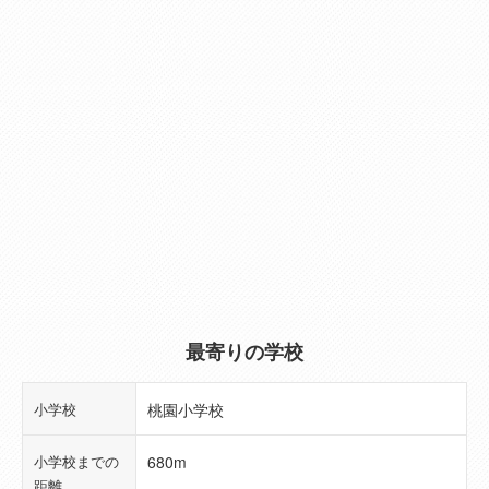
物件面積
43.47㎡（13.14坪）
（1F）
物件面積
39.33㎡（11.89坪）
（2F）
物件面積
--
（3F）
建物規模（階
2階建
数）
築年月
2012年05月(築14年)
(工事完了予定
最寄りの学校
年月)
小学校
桃園小学校
現況
居住中
小学校までの
680m
引き渡し可能
2026年09月予定
距離