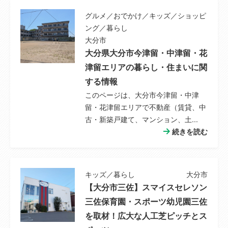
インクローゼット、照明器具、ダウンライ
グルメ／おでかけ／キッズ／ショッピ
ト、省エネ給湯器、プロパンガス、複層ガラ
ング／暮らし
ス、全居室フローリング、電気、上水道、下
大分市
水道、太陽光発電システム、ダブルロックド
大分県大分市今津留・中津留・花
ア、モニタ付インターホン、ディンプルキ
ー、火災警報器（報知機）、駐車場３台分、
津留エリアの暮らし・住まいに関
バリアフリー、24時間換気システム、２×４
する情報
工法、外壁サイディング、整形地
このページは、大分市今津留・中津
留・花津留エリアで不動産（賃貸、中
備考
法令上の制限：駐輪場附置義務規制区域、駐
古・新築戸建て、マンション、土...
車場附置義務規制区域、屋外広告物第1種許
続きを読む
可地域、居住推奨区域、宅地造成等工事規制
区域
キッズ／暮らし
大分市
その他制限事
--
【大分市三佐】スマイスセレソン
項
三佐保育園・スポーツ幼児園三佐
情報公開日
2026年05月02日
を取材！広大な人工芝ピッチとス