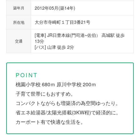
2012年05月(築14年)
築年月
大分市寺崎町１丁目3番21号
所在地
[電車] JR日豊本線(門司港~佐伯） 高城駅 徒歩
13分
交通
[バス] 山津 徒歩 2分
POINT
桃園小学校 680ｍ 原川中学校 200ｍ
子育て世帯にもおすすめ。
コンパクトながらも増築済の為空間ゆったり。
省エネ給湯器/太陽光搭載(3KW程)で経済的に。
カーポート有で快適な生活を。