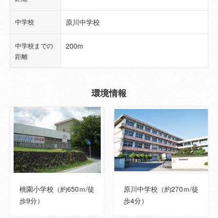
年月
中学校
原川中学校
総区画数
--
中学校までの
200m
総戸数
--
距離
販売戸数
--
環境情報
私道負担面積
--
地目
宅地
都市計画
市街化区域
主要採光面
南
桃園小学校（約650ｍ/徒
原川中学校（約270ｍ/徒
用途地域
近隣商業地域
歩9分）
歩4分）
土地権利
所有権