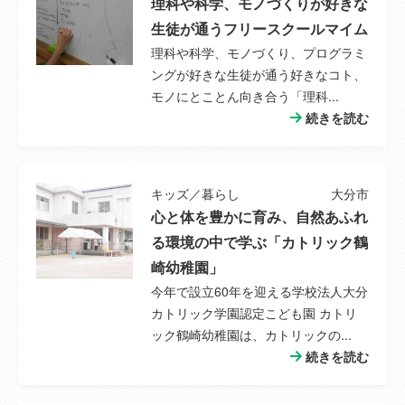
理科や科学、モノづくりが好きな
その他一時金
--
生徒が通うフリースクールマイム
小学校
桃園小学校
理科や科学、モノづくり、プログラミ
ングが好きな生徒が通う好きなコト、
小学校までの
680m
モノにとことん向き合う「理科...
距離
続きを読む
中学校
原川中学校
キッズ／暮らし
大分市
中学校までの
200m
心と体を豊かに育み、自然あふれ
距離
る環境の中で学ぶ「カトリック鶴
接道状況
北側 幅員約5.5mの市道に接道
崎幼稚園」
(道路の幅員)
今年で設立60年を迎える学校法人大分
カトリック学園認定こども園 カトリ
特徴設備
オートバス、バス１坪以上、追焚機能、温水
ック鶴崎幼稚園は、カトリックの...
洗浄便座、シャワー付洗面化粧台、３口以上
続きを読む
コンロ、ＩＨクッキングヒーター、システム
キッチン、浄水器、クローゼット、ウォーク