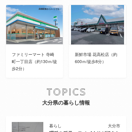
国土法届出
--
建ぺい率
80％
容積率
200％
ファミリーマート 寺崎
新鮮市場 花高松店（約
取引態様
専任媒介
町一丁目店（約130ｍ/徒
600ｍ/徒歩8分）
歩2分）
建築確認番号
--
セットバック
--
地勢
平坦
大分県の暮らし情報
ランニングコ
※備考欄のご確認もお願いします。
スト
暮らし
大分市