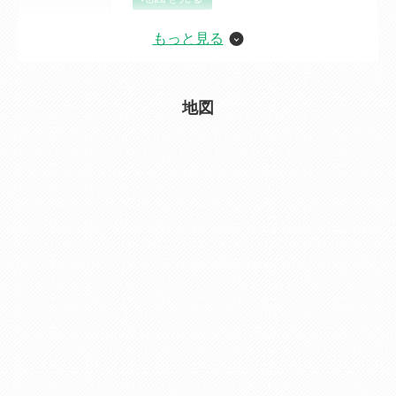
もっと見る
価格
2,280万円
ローンシミュレーション
交通
[電車] JR日豊本線(門司港~佐伯） 高城駅 徒
地図
歩 13分
[バス] 山津 徒歩 2分
交通の利便
山津バス停まで150ｍ
建物面積
82.8㎡（25.04坪）
土地面積
119.27㎡（36.07坪）
間取り
3 SLDK
建物構造
木造
駐車場
有 2台