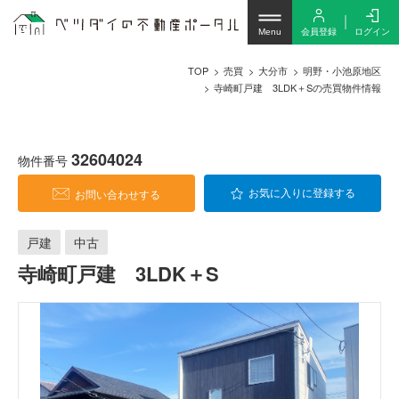
会員登録
ログイン
Menu
TOP
売買
大分市
明野・小池原地区
寺崎町戸建 3LDK＋Sの売買物件情報
32604024
物件番号
お問い合わせする
お気に入りに登録する
戸建
中古
寺崎町戸建 3LDK＋S