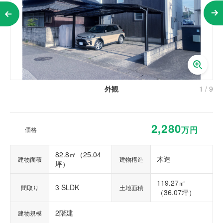
外観
1
/
9
2,280
万円
価格
82.8㎡（25.04
木造
建物面積
建物構造
坪）
119.27㎡
3 SLDK
間取り
土地面積
（36.07坪）
2階建
建物規模