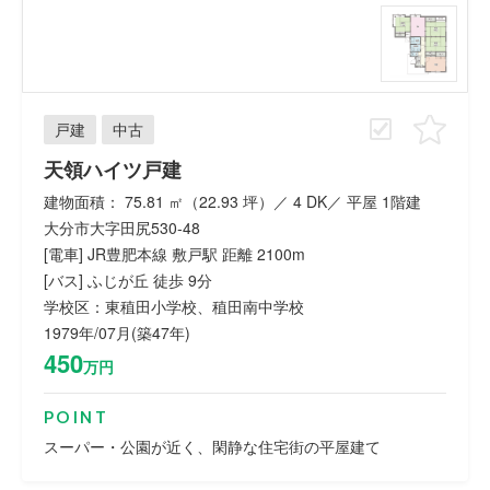
戸建
中古
天領ハイツ戸建
建物面積： 75.81 ㎡（22.93 坪）／ 4 DK／ 平屋 1階建
大分市大字田尻530‐48
[電車] JR豊肥本線 敷戸駅 距離 2100m
[バス] ふじが丘 徒歩 9分
学校区：東稙田小学校、稙田南中学校
1979年/07月(築47年)
450
万円
POINT
スーパー・公園が近く、閑静な住宅街の平屋建て