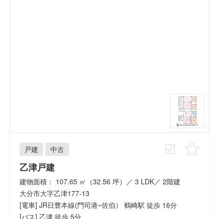
戸建
中古
乙津戸建
建物面積： 107.65 ㎡（32.56 坪）／ 3 LDK／ 2階建
大分市大字乙津177-13
[電車] JR日豊本線(門司港~佐伯） 鶴崎駅 徒歩 16分
[バス] 乙津 徒歩 5分