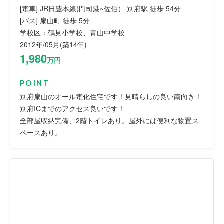
[電車] JR日豊本線(門司港~佐伯） 別府駅 徒歩 54分
[バス] 扇山町 徒歩 5分
学校区：鶴見小学校、青山中学校
2012年/05月(築14年)
1,980
万円
POINT
別府扇山のオール電化住宅です！見晴らしの良い南向き！
別府ICまでのアクセス良いです！
全部屋収納完備、2階トイレあり。屋外には便利な物置ス
ペースあり。