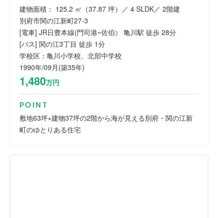
建物面積： 125.2 ㎡（37.87 坪）／ 4 SLDK／ 2階建
別府市関の江新町27-3
[電車] JR日豊本線(門司港~佐伯） 亀川駅 徒歩 28分
[バス] 関の江3丁目 徒歩 1分
学校区：亀川小学校、北部中学校
1990年/09月(築35年)
1,480
万円
POINT
敷地63坪×建物37坪の2階から海が見える別府・関の江新
町のゆとりある住宅