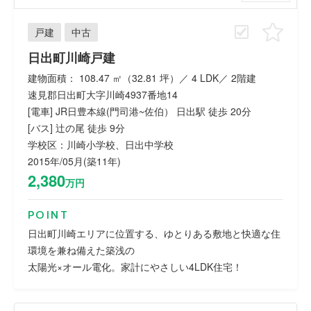
戸建
中古
日出町川崎戸建
建物面積： 108.47 ㎡（32.81 坪）／ 4 LDK／ 2階建
速見郡日出町大字川崎4937番地14
[電車] JR日豊本線(門司港~佐伯） 日出駅 徒歩 20分
[バス] 辻の尾 徒歩 9分
学校区：川崎小学校、日出中学校
2015年/05月(築11年)
2,380
万円
POINT
日出町川崎エリアに位置する、ゆとりある敷地と快適な住
環境を兼ね備えた築浅の
太陽光×オール電化。家計にやさしい4LDK住宅！