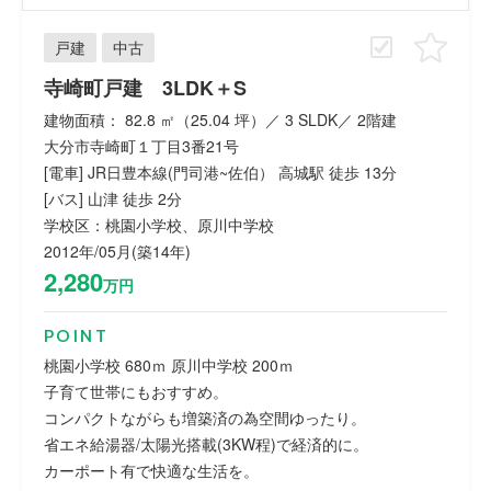
戸建
中古
寺崎町戸建 3LDK＋S
建物面積： 82.8 ㎡（25.04 坪）／ 3 SLDK／ 2階建
大分市寺崎町１丁目3番21号
[電車] JR日豊本線(門司港~佐伯） 高城駅 徒歩 13分
[バス] 山津 徒歩 2分
学校区：桃園小学校、原川中学校
2012年/05月(築14年)
2,280
万円
POINT
桃園小学校 680ｍ 原川中学校 200ｍ
子育て世帯にもおすすめ。
コンパクトながらも増築済の為空間ゆったり。
省エネ給湯器/太陽光搭載(3KW程)で経済的に。
カーポート有で快適な生活を。