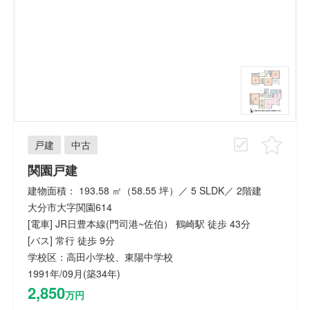
戸建
中古
関園戸建
建物面積： 193.58 ㎡（58.55 坪）／ 5 SLDK／ 2階建
大分市大字関園614
[電車] JR日豊本線(門司港~佐伯） 鶴崎駅 徒歩 43分
[バス] 常行 徒歩 9分
学校区：高田小学校、東陽中学校
1991年/09月(築34年)
2,850
万円