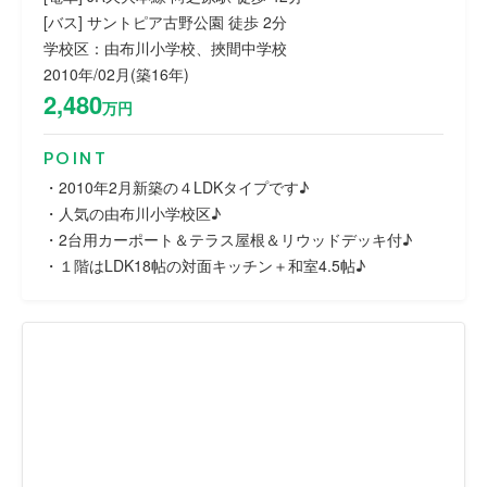
[バス] サントピア古野公園 徒歩 2分
学校区：由布川小学校、挾間中学校
2010年/02月(築16年)
2,480
万円
POINT
・2010年2月新築の４LDKタイプです♪
・人気の由布川小学校区♪
・2台用カーポート＆テラス屋根＆リウッドデッキ付♪
・１階はLDK18帖の対面キッチン＋和室4.5帖♪