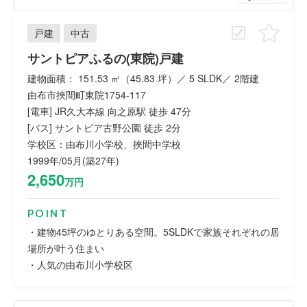
戸建
中古
サントピアふるの(東院)戸建
建物面積： 151.53 ㎡（45.83 坪）／ 5 SLDK／ 2階建
由布市挾間町東院1754-117
[電車] JR久大本線 向之原駅 徒歩 47分
[バス] サントピア古野公園 徒歩 2分
学校区：由布川小学校、挾間中学校
1999年/05月(築27年)
2,650
万円
POINT
・建物45坪のゆとりある空間。5SLDKで家族それぞれの居
場所が叶う住まい
・人気の由布川小学校区