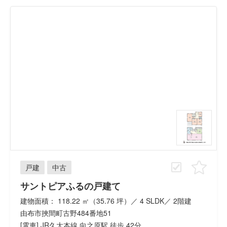
戸建
中古
サントピアふるの戸建て
建物面積： 118.22 ㎡（35.76 坪）／ 4 SLDK／ 2階建
由布市挾間町古野484番地51
[電車] JR久大本線 向之原駅 徒歩 42分