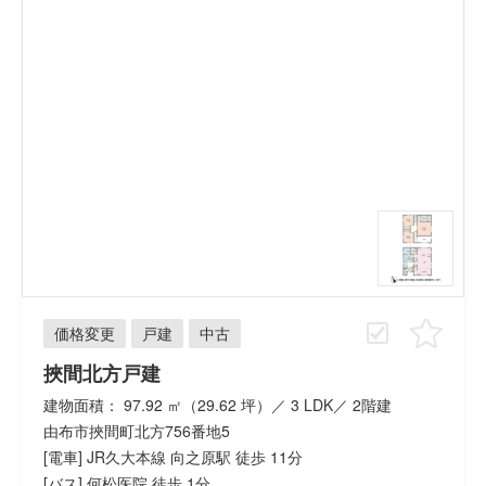
価格変更
戸建
中古
挾間北方戸建
建物面積： 97.92 ㎡（29.62 坪）／ 3 LDK／ 2階建
由布市挾間町北方756番地5
[電車] JR久大本線 向之原駅 徒歩 11分
[バス] 何松医院 徒歩 1分