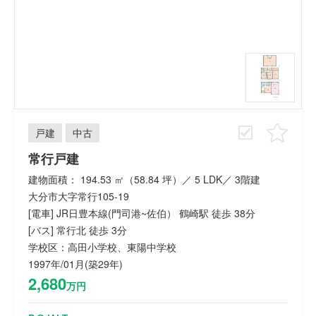
戸建
中古
常行戸建
建物面積： 194.53 ㎡（58.84 坪）／ 5 LDK／ 3階建
大分市大字常行105-19
[電車] JR日豊本線(門司港~佐伯） 鶴崎駅 徒歩 38分
[バス] 常行北 徒歩 3分
学校区：高田小学校、東陽中学校
1997年/01月(築29年)
2,680
万円