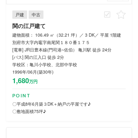
戸建
中古
関の江戸建て
建物面積： 106.49 ㎡（32.21 坪）／ 3 DK／ 平屋 1階建
別府市大字内竈字南尾関１８０番１７５
[電車] JR日豊本線(門司港~佐伯） 亀川駅 徒歩 24分
[バス] 関の江入口 徒歩 2分
学校区：亀川小学校、北部中学校
1996年/06月(築30年)
1,680
万円
POINT
〇平成8年6月築３DK＋納戸の平屋です♪
〇敷地面積75坪♪