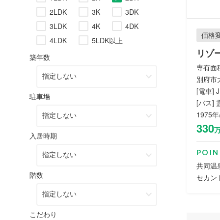
2LDK
3K
3DK
3LDK
4K
4DK
価格
4LDK
5LDK以上
リゾ
築年数
専有面積
別府市大
[電車]
駐車場
[バス]
1975年
330
入居時期
POIN
共同温
階数
セカン
こだわり