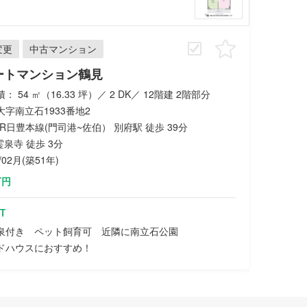
変更
中古マンション
ートマンション鶴見
： 54 ㎡（16.33 坪）／ 2 DK／ 12階建 2階部分
字南立石1933番地2
 JR日豊本線(門司港~佐伯） 別府駅 徒歩 39分
 霊泉寺 徒歩 3分
/02月(築51年)
万円
T
泉付き ペット飼育可 近隣に南立石公園
ドハウスにおすすめ！