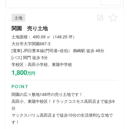
土地
関園 売り土地
土地面積： 490.09 ㎡（148.25 坪）
大分市大字関園687-3
[電車] JR日豊本線(門司港~佐伯） 鶴崎駅 徒歩 48分
[バス] 関門 徒歩 5分
学校区：高田小学校、東陽中学校
1,800
万円
POINT
関園の広々敷地148坪の売り土地です！
高田小、東陽中校区！ドラックコスモス高田店まで徒歩9
分
マックスバリュ高田店まで徒歩10分の生活便利な立地で
す！