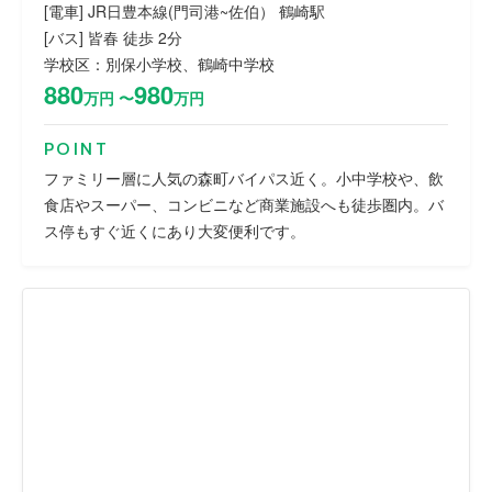
[電車] JR日豊本線(門司港~佐伯） 鶴崎駅
[バス] 皆春 徒歩 2分
学校区：別保小学校、鶴崎中学校
880
980
万円 〜
万円
POINT
ファミリー層に人気の森町バイパス近く。小中学校や、飲
食店やスーパー、コンビニなど商業施設へも徒歩圏内。バ
ス停もすぐ近くにあり大変便利です。