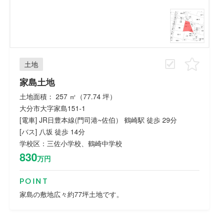
土地
家島土地
土地面積： 257 ㎡（77.74 坪）
大分市大字家島151-1
[電車] JR日豊本線(門司港~佐伯） 鶴崎駅 徒歩 29分
[バス] 八坂 徒歩 14分
学校区：三佐小学校、鶴崎中学校
830
万円
POINT
家島の敷地広々約77坪土地です。