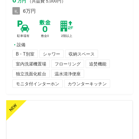
万円
（共益費 5,000円）
6万円
礼
駐車場有
敷金0
2階以上
設備
B・T別室
シャワー
収納スペース
室内洗濯機置場
フローリング
追焚機能
独立洗面化粧台
温水清浄便座
モニタ付インターホン
カウンターキッチン