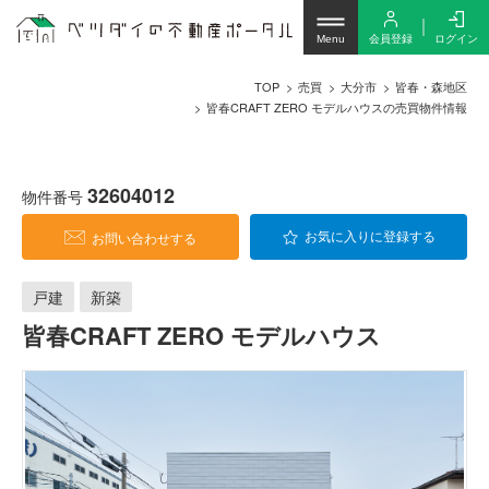
会員登録
ログイン
Menu
TOP
売買
大分市
皆春・森地区
皆春CRAFT ZERO モデルハウスの売買物件情報
32604012
物件番号
お問い合わせする
お気に入りに登録する
戸建
新築
皆春CRAFT ZERO モデルハウス