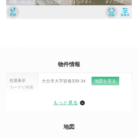
物件情報
住居表示
大分市大字皆春339-34
地図を見る
カーナビ検索
価格
4,580万円（税込）
ローンシミュレーション
もっと見る
交通
[電車] JR日豊本線(門司港~佐伯） 鶴崎駅 距
離 1800m
地図
[バス] 後田 徒歩 3分
交通の利便