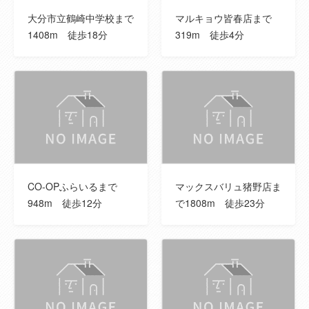
取引態様
売主
大分市立鶴崎中学校まで
マルキョウ皆春店まで
1408m 徒歩18分
319m 徒歩4分
建築確認番号
R071782 号
セットバック
--
地勢
--
ランニングコ
※備考欄のご確認もお願いします。
スト
CO-OPふらいるまで
マックスバリュ猪野店ま
その他一時金
--
948m 徒歩12分
で1808m 徒歩23分
小学校
別保小学校
小学校までの
1,300m
距離