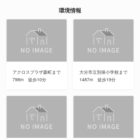
環境情報
私道負担面積
--
地目
宅地
都市計画
市街化区域
主要採光面
--
アクロスプラザ森町まで
大分市立別保小学校まで
用途地域
準工業地域
798m 徒歩10分
1487m 徒歩19分
土地権利
所有権
国土法届出
--
建ぺい率
60％
容積率
200％