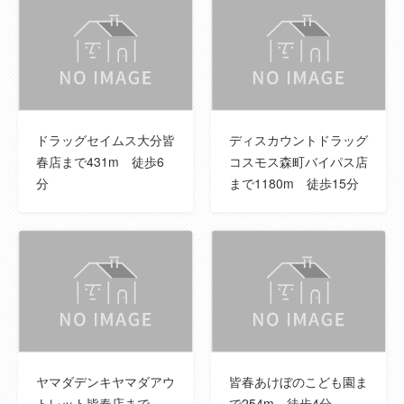
備考
大規模集客施設制限地区、屋外広告物第1 種
許可地域、市街地エリア、宅地造成等工事規
制区域
その他制限事
備考に記載
ドラッグセイムス大分皆
ディスカウントドラッグ
項
春店まで431m 徒歩6
コスモス森町バイパス店
分
まで1180m 徒歩15分
情報公開日
2026年04月11日
情報更新日
2026年07月31日
次回更新予定
2026年08月13日
日
取引条件の有
2026年08月13日
効期限
ヤマダデンキヤマダアウ
皆春あけぼのこども園ま
トレット皆春店まで
で254m 徒歩4分