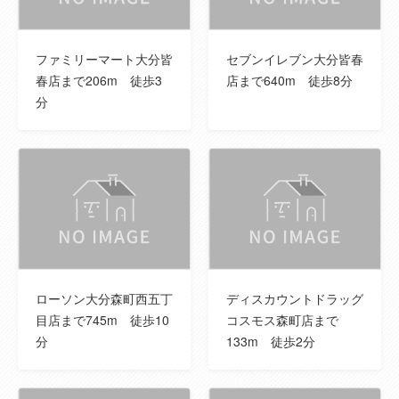
中学校
鶴崎中学校
中学校までの
1,200m
ファミリーマート大分皆
セブンイレブン大分皆春
距離
春店まで206m 徒歩3
店まで640m 徒歩8分
分
接道状況
西側 幅員約10.05ｍの市道に接道
(道路の幅員)
南側 幅員約6.08ｍの市道に接道
特徴設備
バス１坪以上、浴室乾燥機、トイレ２ヶ所、
タンクレストイレ、シャワー付洗面化粧台、
ＩＨクッキングヒーター、グリル、食器洗浄
乾燥機、浄水器、全居室収納、クローゼッ
ト、ウォークインクローゼット、シューズＩ
Ｃ、照明器具、プロパンガス、複層ガラス、
ローソン大分森町西五丁
ディスカウントドラッグ
電気、上水道、下水道、エアコン、モニタ付
目店まで745m 徒歩10
コスモス森町店まで
インターホン、火災警報器（報知機）、駐車
分
133m 徒歩2分
場３台分、オール電化、24時間換気システ
ム、吹抜、２×６工法、整形地、閑静な住宅
街