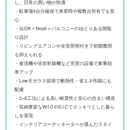
し、日常の買い物が快適
・駐車場4台分確保で来客時や複数台所有でも安
心
・3LDK＋Nook＋バルコニーのゆとりある間取
り設計
・リビングエアコンや全室照明付きで初期費用
も抑えられる
・食洗機や浴室乾燥機など充実の設備で家事効
率アップ
・Low-Eガラス採用で断熱性・省エネ性能にも
配慮
・2×6工法による高い耐震性と安心の住まい構造
・収納豊富なW.I.CやS.I.Cでスッキリとした暮ら
しを実現
・インテリアコーディネーターが選んだスタイ