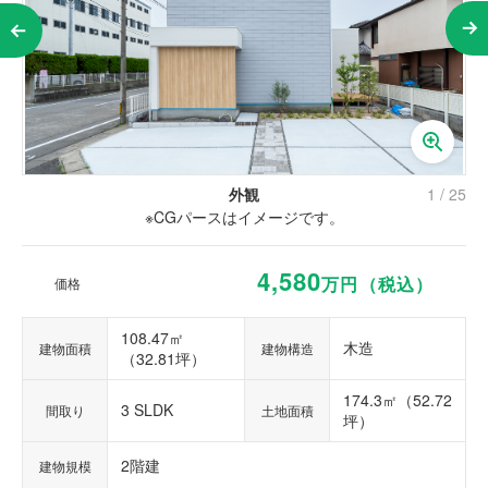
外観
1
/
25
※CGパースはイメージです。
4,580
万円（税込）
価格
108.47㎡
木造
建物面積
建物構造
（32.81坪）
174.3㎡（52.72
3 SLDK
間取り
土地面積
坪）
2階建
建物規模