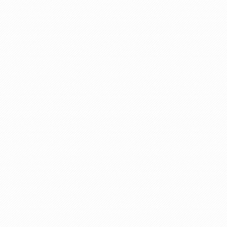
後田バス170m
建物面積
108.47㎡（32.81坪）
土地面積
174.3㎡（52.72坪）
間取り
3 SLDK
建物構造
木造
駐車場
--
物件面積
62.93㎡（19.03坪）
（1F）
物件面積
45.54㎡（13.77坪）
（2F）
物件面積
--