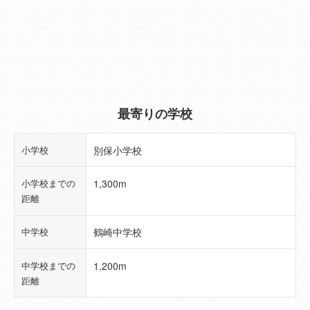
（3F）
建物規模（階
2階建
数）
築年月
2026年06月(新築)
(工事完了予定
最寄りの学校
年月)
小学校
別保小学校
現況
完成済
小学校までの
1,300m
引き渡し可能
2026年10月予定
距離
年月
中学校
鶴崎中学校
総区画数
1
中学校までの
1,200m
総戸数
1
距離
販売戸数
1