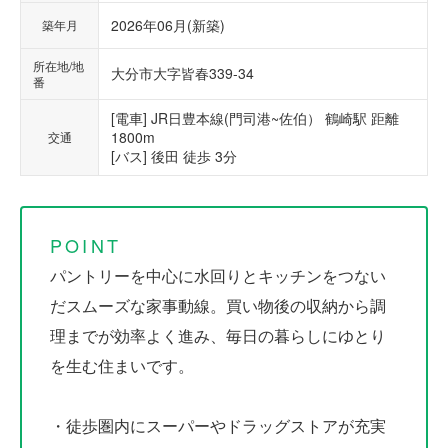
2026年06月(新築)
築年月
所在地/地
大分市大字皆春339-34
番
[電車] JR日豊本線(門司港~佐伯） 鶴崎駅 距離
1800m
交通
[バス] 後田 徒歩 3分
POINT
パントリーを中心に水回りとキッチンをつない
だスムーズな家事動線。買い物後の収納から調
理までが効率よく進み、毎日の暮らしにゆとり
を生む住まいです。
・徒歩圏内にスーパーやドラッグストアが充実