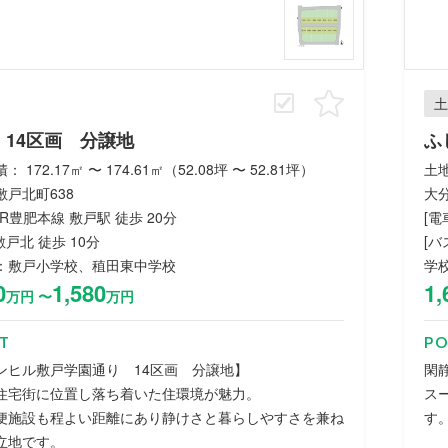
土
 14区画 分譲地
ふ
 172.17㎡ 〜 174.61㎡（52.08坪 〜 52.81坪）
土地
敷戸北町638
大
 JR豊肥本線 敷戸駅 徒歩 20分
[電
 敷戸北 徒歩 10分
[バ
：敷戸小学校、稙田東中学校
学
0
1,580
1,
万円 〜
万円
T
PO
ンヒル敷戸学園通り 14区画 分譲地】
閑
住宅街に位置し落ち着いた住環境が魅力。
ス
便施設も程よい距離にあり静けさと暮らしやすさを兼ね
す
立地です。