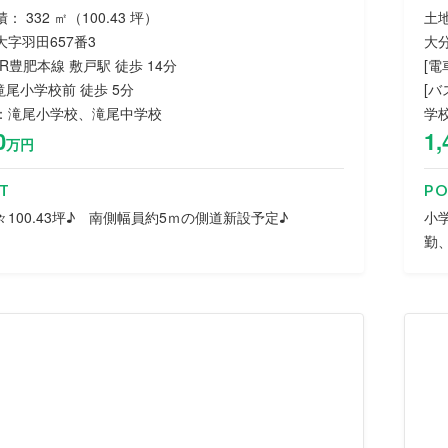
： 332 ㎡（100.43 坪）
土地
字羽田657番3
大分
 JR豊肥本線 敷戸駅 徒歩 14分
[電
 滝尾小学校前 徒歩 5分
[バ
：滝尾小学校、滝尾中学校
学
0
1,
万円
T
PO
100.43坪♪ 南側幅員約5ｍの側道新設予定♪
小
勤