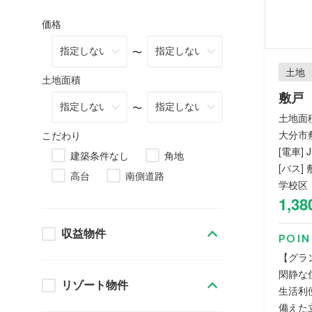
価格
〜
土地
土地面積
敷戸
〜
土地面積：
大分市
こだわり
[電車]
建築条件なし
角地
[バス]
高台
南側道路
学校区
1,38
収益物件
POIN
【グラ
閑静な
リゾート物件
生活利
備えた