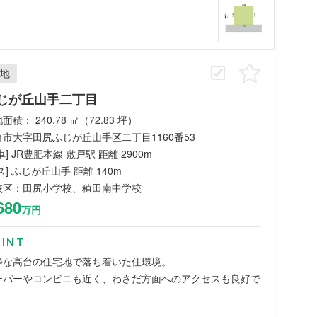
地
じが丘山手二丁目
面積： 240.78 ㎡（72.83 坪）
分市大字田尻ふじが丘山手区二丁目1160番53
車] JR豊肥本線 敷戸駅 距離 2900m
ス] ふじが丘山手 距離 140m
校区：田尻小学校、稙田南中学校
680
万円
INT
静な高台の住宅地で落ち着いた住環境。
ーパーやコンビニも近く、わさだ方面へのアクセスも良好で
。