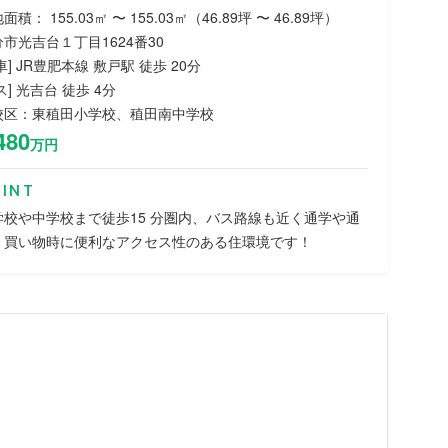
面積： 155.03㎡ 〜 155.03㎡（46.89坪 〜 46.89坪）
市光吉台１丁目1624番30
車] JR豊肥本線 敷戸駅 徒歩 20分
ス] 光吉台 徒歩 4分
校区：東稙田小学校、稙田南中学校
480
万円
INT
学校や中学校まで徒歩15 分圏内、バス路線も近く通学や通
、買い物時に便利なアクセス性のある住環境です！