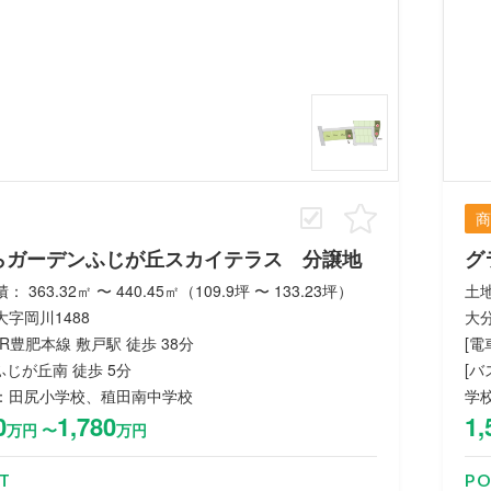
商
らガーデンふじが丘スカイテラス 分譲地
グ
 363.32㎡ 〜 440.45㎡（109.9坪 〜 133.23坪）
土地
字岡川1488
大分
 JR豊肥本線 敷戸駅 徒歩 38分
[電
 ふじが丘南 徒歩 5分
[バ
：田尻小学校、稙田南中学校
学
0
1,780
1,
万円 〜
万円
T
PO