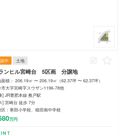
談中
土地
ランヒル宮崎台 5区画 分譲地
面積： 206.19㎡ 〜 206.19㎡（62.37坪 〜 62.37坪）
市大字宮崎字スウザン1196-78他
車] JR豊肥本線 敷戸駅
ス] 宮崎台 徒歩 7分
校区：寒田小学校、稙田南中学校
580
万円
INT