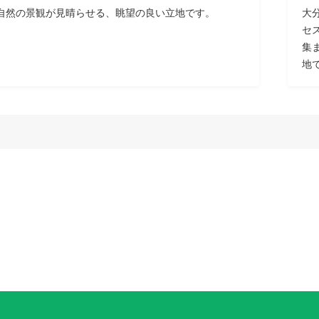
自然の景観が見晴らせる、眺望の良い立地です。
大
セ
集
地