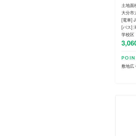
土地面積
大分市大
[電車]
[バス]
学校区
3,06
POIN
敷地広々