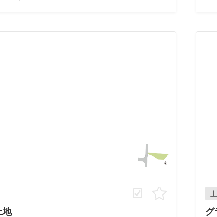
土
土地
グ