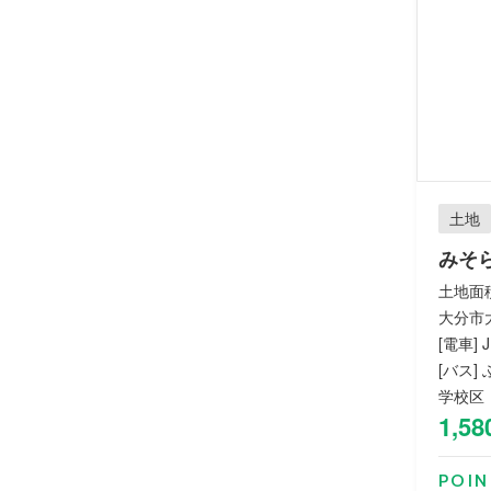
土地
みそ
土地面積：
大分市大
[電車]
[バス]
学校区
1,58
POIN