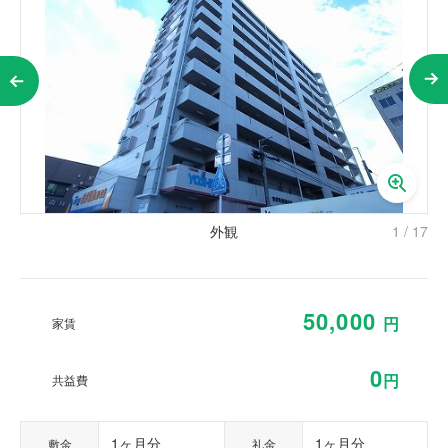
外観
1
/
17
50,000
円
家賃
0
円
共益費
1ヶ月分
1ヶ月分
敷金
礼金