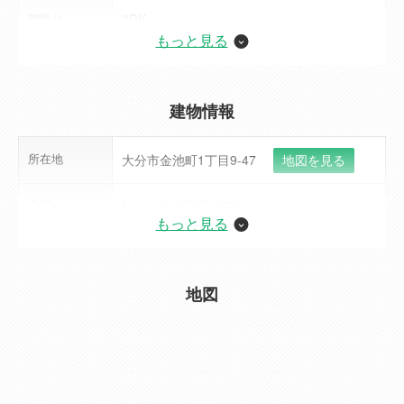
間取り
2DK
もっと見る
面積
37.82m²
階建 / 階
11階建 /8階
建物情報
入居可能予定
即時
所在地
大分市金池町1丁目9-47
地図を見る
日
交通
[バス] 大分駅 徒歩5分
契約期間
2年
もっと見る
構造
SRC造(鉄骨鉄筋コンクリート構造)
備考
＊退去時室内清掃費借主様負担特約あり
＊1年未満での解約の場合、短期解約違約金
地図
築年月(築年
1990年04月(築36年)
(賃料の1ヶ月分)借主様負担特約あり
数)
情報公開日
2022年09月30日
物件種別
マンション
情報更新日
2026年07月30日
総戸数
90戸