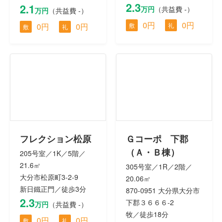
2.3
2.1
万円
（共益費 -）
万円
（共益費 -）
0円
0円
0円
0円
敷
礼
敷
礼
フレクション松原
Ｇコーポ 下郡
（Ａ・Ｂ棟）
205号室／1K／5階／
21.6㎡
305号室／1R／2階／
大分市松原町3-2-9
20.06㎡
新日鐵正門／徒歩3分
870-0951 大分県大分市
2.3
下郡３６６６-2
万円
（共益費 -）
牧／徒歩18分
0円
0円
敷
礼