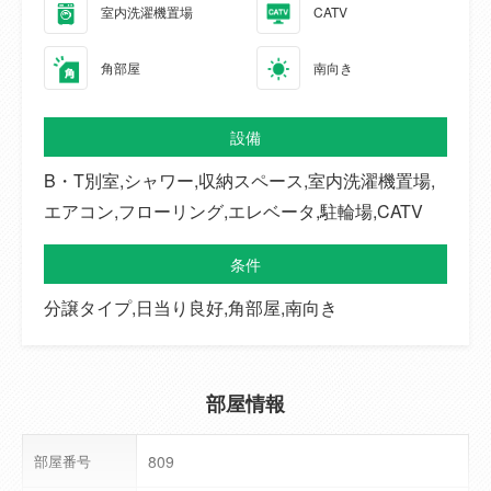
室内洗濯機置場
CATV
角部屋
南向き
設備
B・T別室,シャワー,収納スペース,室内洗濯機置場,
エアコン,フローリング,エレベータ,駐輪場,CATV
条件
分譲タイプ,日当り良好,角部屋,南向き
部屋情報
部屋番号
809