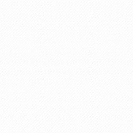
次回更新予定
2026年08月12日
小学校区
金池小学校
日
中学校区
上野ヶ丘中学校
取引条件の有
2026年08月12日
効期限
取引態様
自社専任
定期建物賃貸
--
借であるか