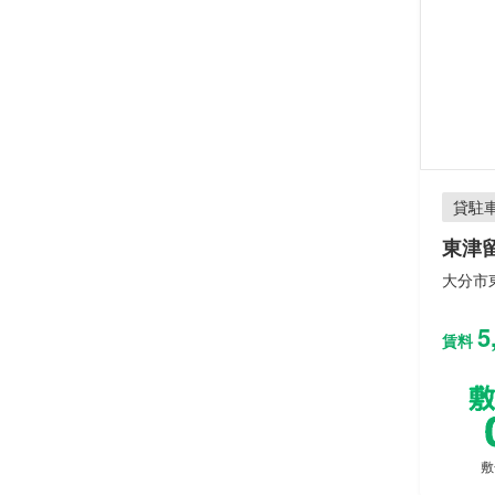
貸駐
東津
大分市東
5
賃料
敷