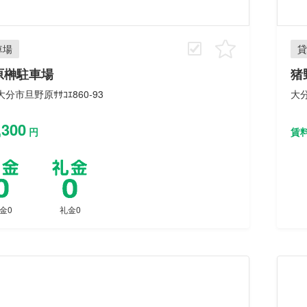
車場
貸
原榊駐車場
猪
分市旦野原ｻｻｺｴ860-93
大
,300
円
賃
金0
礼金0