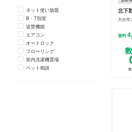
ネット使い放題
北下
B・T別室
大分市大
追焚機能
4
エアコン
賃料
オートロック
フローリング
室内洗濯機置場
ペット相談
敷