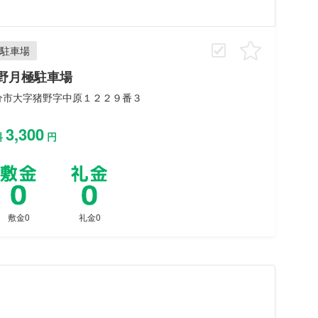
駐車場
野月極駐車場
分市大字猪野字中原１２２９番３
3,300
料
円
敷金0
礼金0