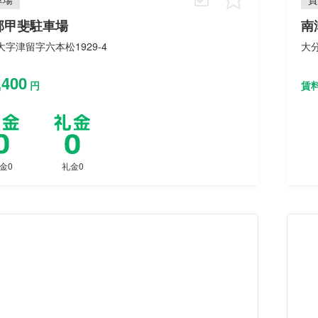
郡甲斐駐車場
南
字津留字六本松1929-4
大分
,400
円
賃
金0
礼金0