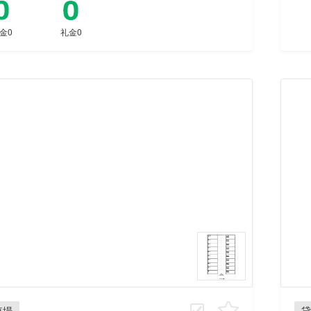
金0
礼金0
車場
貸