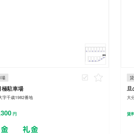
車場
貸
月極駐車場
旦
大字千歳1982番地
大
,300
円
賃