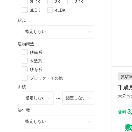
2LDK
3K
3DK
3LDK
4LDK
駅歩
建物構造
鉄筋系
木造系
鉄骨系
貸駐
ブロック・その他
面積
千歳
大分市
〜
3
築年数
賃料