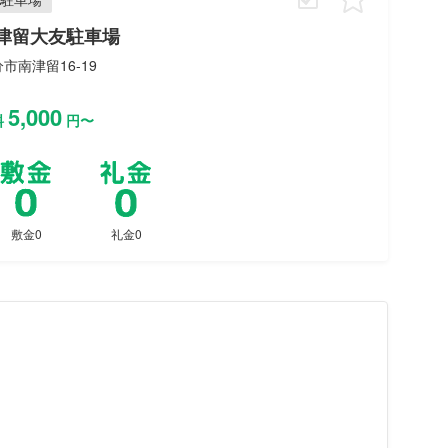
津留大友駐車場
市南津留16-19
5,000
料
円〜
敷金0
礼金0