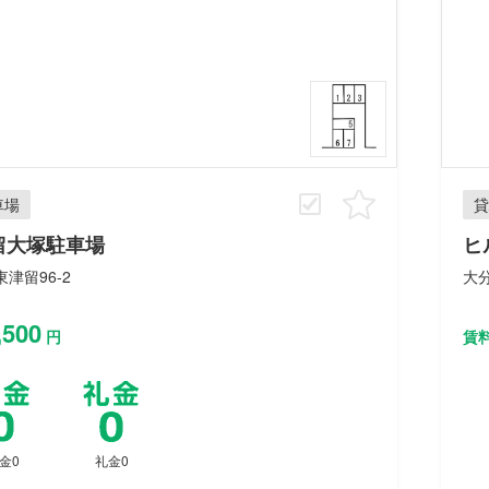
車場
貸
留大塚駐車場
ヒ
津留96-2
大分
,500
円
賃
金0
礼金0