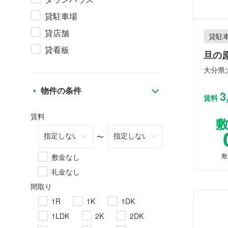
貸駐車場
貸店舗
貸駐
貸看板
旦の
大分県大
物件の条件
3
賃料
賃料
〜
敷
敷金なし
礼金なし
間取り
1R
1K
1DK
1LDK
2K
2DK