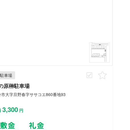
駐車場
の原榊駐車場
分市大字旦野春字ササコエ860番地93
3,300
料
円