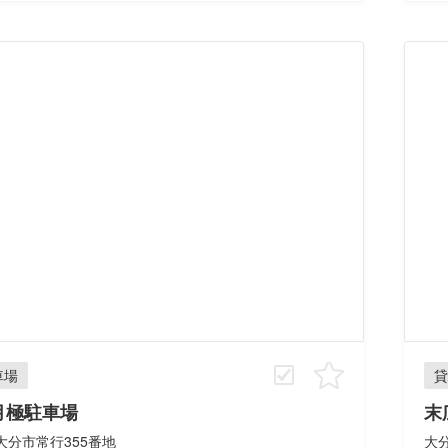
車場
貸
月極駐車場
末
大分市常行355番地
大