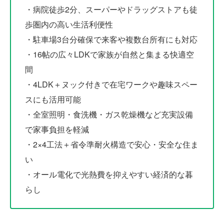
・病院徒歩2分、スーパーやドラッグストアも徒
歩圏内の高い生活利便性
・駐車場3台分確保で来客や複数台所有にも対応
・16帖の広々LDKで家族が自然と集まる快適空
間
・4LDK＋ヌック付きで在宅ワークや趣味スペー
スにも活用可能
・全室照明・食洗機・ガス乾燥機など充実設備
で家事負担を軽減
・2×4工法＋省令準耐火構造で安心・安全な住ま
い
・オール電化で光熱費を抑えやすい経済的な暮
らし