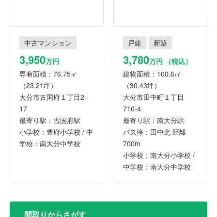
中古マンション
戸建
新築
3,950
3,780
万円
万円 （税込）
専有面積：76.75㎡
建物面積：100.6㎡
（23.21坪）
（30.43坪）
大分市古国府１丁目2-
大分市田中町１丁目
17
710-4
最寄り駅：古国府駅
最寄り駅：南大分駅
小学校：豊府小学校 / 中
バス停：田中北 距離
学校：南大分中学校
700m
小学校：南大分小学校 /
中学校：南大分中学校
間取りからさがす