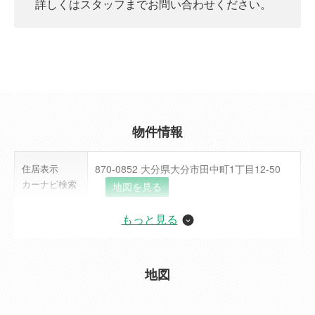
詳しくはスタッフまでお問い合わせください。
物件情報
住居表示
870-0852 大分県大分市田中町1丁目12-50
カーナビ検索
地図を見る
もっと見る
価格
3,880万円（税込）
ローンシミュレーション
交通
[電車] JR久大本線 南大分駅 徒歩 10分
地図
[バス] 田中北 距離 700m
田中北バス停徒歩4分
交通の利便