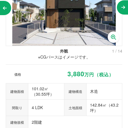
外観
1
/
14
※CGパースはイメージです。
3,880
万円（税込）
価格
101.02㎡
木造
建物面積
建物構造
（30.55坪）
142.84㎡（43.2
4 LDK
間取り
土地面積
坪）
2階建
建物規模