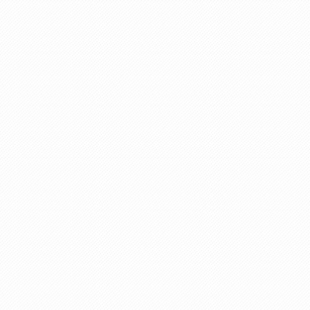
建物面積
101.02㎡（30.55坪）
土地面積
142.84㎡（43.2坪）
間取り
4 LDK
建物構造
木造
駐車場
--
物件面積
49.68㎡（15.02坪）
（1F）
物件面積
51.34㎡（15.53坪）
（2F）
物件面積
--
（3F）