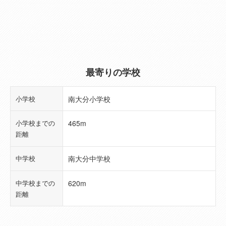
建物規模（階
2階建
数）
築年月
2026年07月(新築)
(工事完了予定
最寄りの学校
年月)
小学校
南大分小学校
現況
完成済
小学校までの
465m
引き渡し可能
2026年07月予定
距離
年月
中学校
南大分中学校
総区画数
3
中学校までの
620m
総戸数
3
距離
販売戸数
2