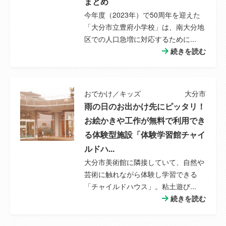
まとめ
今年度（2023年）で50周年を迎えた
「大分市立豊府小学校」は、南大分地
区での人口急増に対応するために...
続きを読む
おでかけ／キッズ
大分市
雨の日のお出かけ先にピッタリ！
お絵かきや工作が無料で利用でき
る体験型施設「体験学習館チャイ
ルドハ...
大分市美術館に隣接していて、自然や
芸術に触れながら体験し学習できる
「チャイルドハウス」。粘土遊び...
続きを読む