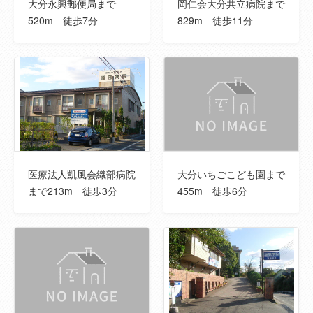
取引態様
売主
大分永興郵便局まで
岡仁会大分共立病院まで
520m 徒歩7分
829m 徒歩11分
建築確認番号
R080024号
セットバック
--
地勢
--
ランニングコ
※備考欄のご確認もお願いします。
スト
医療法人凱風会織部病院
大分いちごこども園まで
その他一時金
浄化槽放流負担金 55000円
まで213m 徒歩3分
455m 徒歩6分
雨水放流負担金 33000円
プレート代 1100円
小学校
南大分小学校
小学校までの
465m
距離