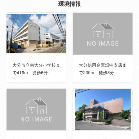
環境情報
私道負担面積
--
地目
宅地
都市計画
市街化区域
主要採光面
--
大分市立南大分小学校ま
大分信用金庫畑中支店ま
用途地域
第１種住居
で416m 徒歩6分
で235m 徒歩3分
土地権利
所有権
国土法届出
--
建ぺい率
60％
容積率
200％