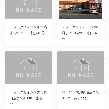
備考
屋外広告物第二種許可地域、居住推奨区域
、市街地エリア、宅地造成等工事規制区域、
文化財包蔵区域内(201070 古国府遺跡群)
ドラッグイレブン畑中店
ドラッグストアモリ羽屋
その他制限事
備考に記載
まで1276m 徒歩16分
店まで1062m 徒歩14
項
分
情報公開日
2026年04月09日
情報更新日
2026年07月31日
次回更新予定
2026年08月13日
日
取引条件の有
2026年08月13日
効期限
ドラッグセイムス大分奥
ローソン大分明磧店まで
田店まで456m 徒歩6
805m 徒歩11分
分