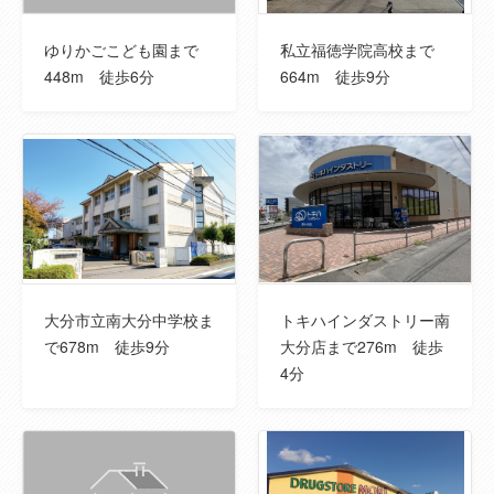
中学校
南大分中学校
ゆりかごこども園まで
私立福徳学院高校まで
448m 徒歩6分
664m 徒歩9分
中学校までの
620m
距離
接道状況
西側幅員約4m の位置指定道路に接道(持分
(道路の幅員)
1/5)
※道路後退6.01㎡あり
特徴設備
バス１坪以上、トイレ２ヶ所、タンクレスト
イレ、温水洗浄便座、シャワー付洗面化粧
大分市立南大分中学校ま
トキハインダストリー南
台、グリル、食器洗浄乾燥機、全居室収納、
で678m 徒歩9分
大分店まで276m 徒歩
クローゼット、照明器具、都市ガス、複層ガ
4分
ラス、全居室フローリング、電気、上水道、
浄化槽、モニタ付インターホン、火災警報器
（報知機）、駐車場３台分、オール電化、24
時間換気システム、２×４工法、整形地