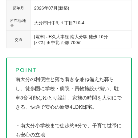
2026年07月(新築)
築年月
所在地/地
大分市田中町１丁目710-4
番
[電車] JR久大本線 南大分駅 徒歩 10分
交通
[バス] 田中北 距離 700m
POINT
南大分の利便性と落ち着きを兼ね備えた暮ら
し。徒歩圏に学校・病院・買物施設が揃い、駐
車3台可能なゆとり設計。家族の時間を大切にで
きる、快適で安心の新築4LDK邸宅。
・南大分小学校まで徒歩約6分で、子育て世帯に
も安心の立地