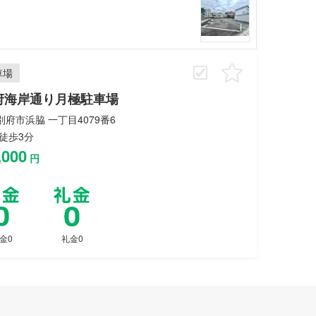
車場
府海岸通り月極駐車場
府市浜脇 一丁目4079番6
徒歩3分
,000
円
金0
礼金0