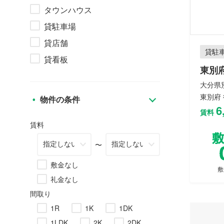
タウンハウス
貸駐車場
貸店舗
貸駐
貸看板
東別
大分県別
東別府 
物件の条件
6
賃料
賃料
〜
敷金なし
敷
礼金なし
間取り
1R
1K
1DK
1LDK
2K
2DK