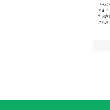
さらに
きます
和風家
ス利用