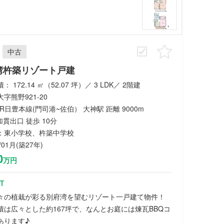
中古
湾杵築リゾート戸建
 172.14 ㎡（52.07 坪）／ 3 LDK／ 2階建
字熊野921-20
 JR日豊本線(門司港~佐伯） 大神駅 距離 9000m
 加貫出口 徒歩 10分
：東小学校、杵築中学校
/01月(築27年)
0
万円
T
々の植栽が彩る別府湾を望むリゾート一戸建て物件！
積は広々とした約167坪で、なんとお庭には煉瓦BBQコ
あります♪