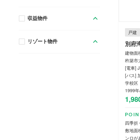
収益物件
戸建
リゾート物件
別府
建物面積：
杵築市大
[電車]
[バス]
学校区
1999年
1,98
POIN
四季折
敷地面
ンロが