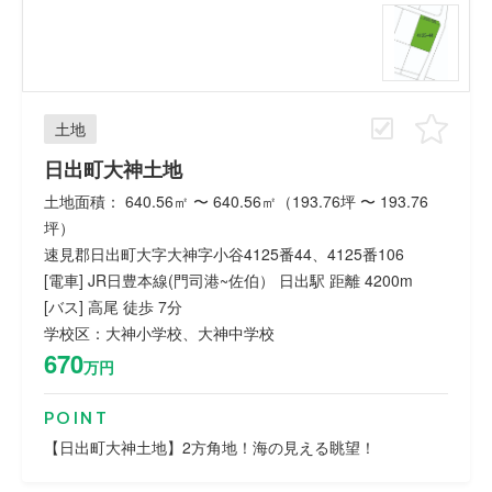
土地
日出町大神土地
土地面積： 640.56㎡ 〜 640.56㎡（193.76坪 〜 193.76
坪）
速見郡日出町大字大神字小谷4125番44、4125番106
[電車] JR日豊本線(門司港~佐伯） 日出駅 距離 4200m
[バス] 高尾 徒歩 7分
学校区：大神小学校、大神中学校
670
万円
POINT
【日出町大神土地】2方角地！海の見える眺望！