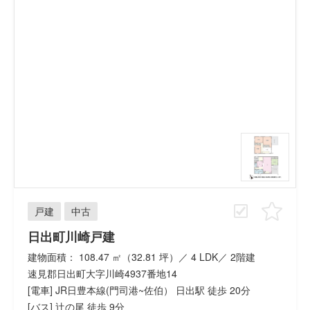
戸建
中古
日出町川崎戸建
建物面積： 108.47 ㎡（32.81 坪）／ 4 LDK／ 2階建
速見郡日出町大字川崎4937番地14
[電車] JR日豊本線(門司港~佐伯） 日出駅 徒歩 20分
[バス] 辻の尾 徒歩 9分