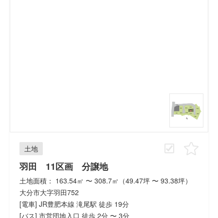
土地
羽田 11区画 分譲地
土地面積： 163.54㎡ 〜 308.7㎡（49.47坪 〜 93.38坪）
大分市大字羽田752
[電車] JR豊肥本線 滝尾駅 徒歩 19分
[バス] 市営団地入口 徒歩 2分 〜 3分