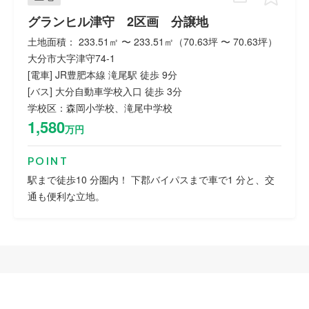
グランヒル津守 2区画 分譲地
土地面積： 233.51㎡ 〜 233.51㎡（70.63坪 〜 70.63坪）
大分市大字津守74-1
[電車] JR豊肥本線 滝尾駅 徒歩 9分
[バス] 大分自動車学校入口 徒歩 3分
学校区：森岡小学校、滝尾中学校
1,580
万円
POINT
駅まで徒歩10 分圏内！ 下郡バイパスまで車で1 分と、交
通も便利な立地。