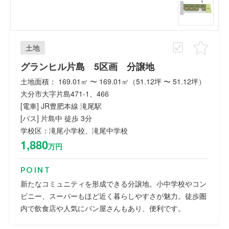
土地
グランヒル片島 5区画 分譲地
土地面積： 169.01㎡ 〜 169.01㎡（51.12坪 〜 51.12坪）
大分市大字片島471-1、466
[電車] JR豊肥本線 滝尾駅
[バス] 片島中 徒歩 3分
学校区：滝尾小学校、滝尾中学校
1,880
万円
POINT
新たなコミュニティを形成できる分譲地。小中学校やコン
ビニー、スーパーもほど近く暮らしやすさが魅力。徒歩圏
内で飲食店や人気にパン屋さんもあり、便利です。