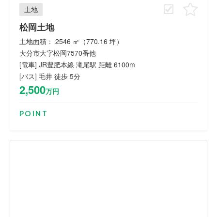
土地
松岡土地
土地面積： 2546 ㎡（770.16 坪）
大分市大字松岡7570番他
[電車] JR豊肥本線 滝尾駅 距離 6100m
[バス] 毛井 徒歩 5分
2,500
万円
POINT