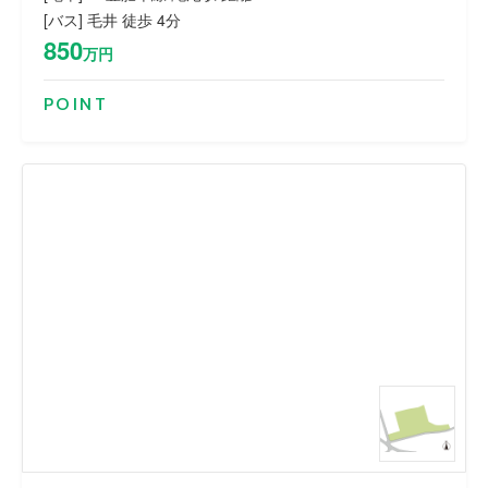
[バス] 毛井 徒歩 4分
850
万円
POINT