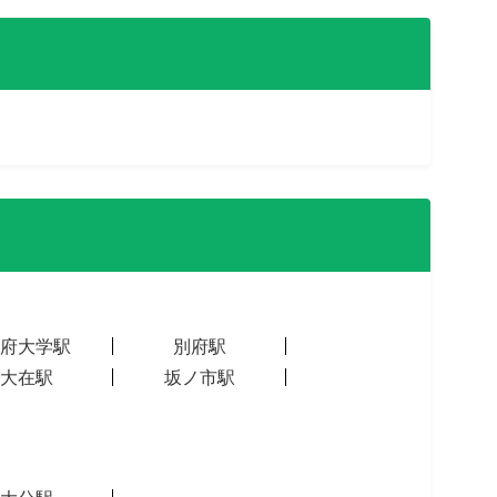
府大学駅
別府駅
大在駅
坂ノ市駅