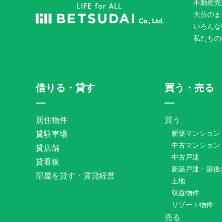
不動産売
大分のま
いろんな
私たちの
借りる・貸す
買う・売る
居住物件
買う
貸駐車場
新築マンション
中古マンション
貸店舗
中古戸建
貸看板
新築戸建・築後
部屋を貸す・賃貸経営
土地
収益物件
リゾート物件
売る